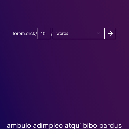
lorem.click
/
/
words
Go
ambulo adimpleo atqui bibo bardus